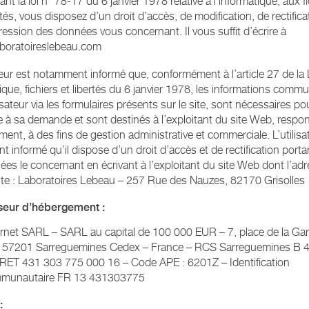
ant la loi n° 78-17 du 6 janvier 1978 relative à l’informatique, aux fi
rtés, vous disposez d’un droit d’accès, de modification, de rectifica
ession des données vous concernant. Il vous suffit d’écrire à
aboratoireslebeau.com
ateur est notamment informé que, conformément à l’article 27 de la 
ique, fichiers et libertés du 6 janvier 1978, les informations comm
lisateur via les formulaires présents sur le site, sont nécessaires po
 à sa demande et sont destinés à l’exploitant du site Web, respo
ement, à des fins de gestion administrative et commerciale. L’utilisa
t informé qu’il dispose d’un droit d’accès et de rectification porta
ées le concernant en écrivant à l’exploitant du site Web dont l’adr
nte : Laboratoires Lebeau – 257 Rue des Nauzes, 82170 Grisolles
seur d’hébergement :
rnet SARL – SARL au capital de 100 000 EUR – 7, place de la Ga
 57201 Sarreguemines Cedex – France – RCS Sarreguemines B 
RET 431 303 775 000 16 – Code APE : 6201Z – Identification
mmunautaire FR 13 431303775
: