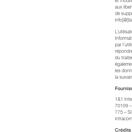
et modifi
aux libe
de suppr
info[@]l
L’utilis
Informat
par l’uti
répondre
du trait
égalemen
les donn
la suiva
Fournis
1&1 Inte
70109 –
775 – SI
intraco
Crédits 