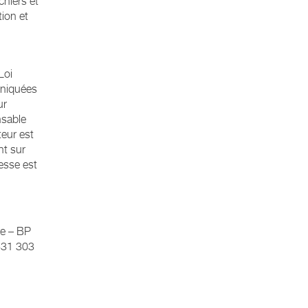
chiers et
tion et
Loi
uniquées
ur
nsable
teur est
nt sur
esse est
re – BP
431 303