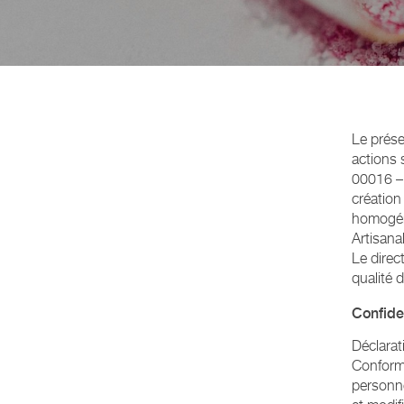
Le prése
actions 
00016 –
création
homogéné
Artisana
Le direc
qualité 
Confiden
Déclara
Conformé
personne