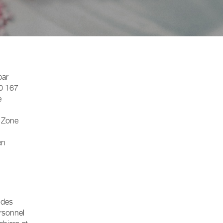
par
20 167
e
, Zone
en
 des
rsonnel