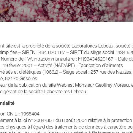
nt site est la propriété de la société Laboratoires Lebeau, société 
simplifiée – SIREN : 434 620 167 – SIRET du siège social : 434 6
 Numéro de TVA intracommunautaire : FR93434620167 – Date d
 : 19 février 2001 – Activité (NAF/APE) : Fabrication d’aliments
isés et diététiques (1086Z) – Siège social : 257 rue des Nauzes
le, 82170 Grisolles
teur de la publication du site Web est Monsieur Geoffrey Moreau, 
de gérant de la société Laboratoires Lebeau.
tialité
tion CNIL : 1955404
ment à la loi n° 2004-801 du 6 août 2004 relative à la protection
s physiques à l’égard des traitements de données à caractère pe